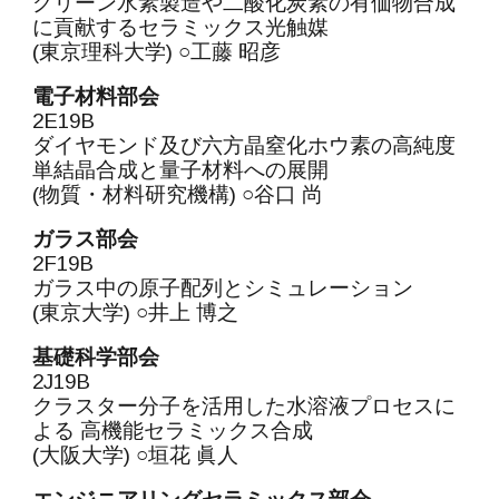
グリーン水素製造や二酸化炭素の有価物合成
に貢献するセラミックス光触媒
(東京理科大学) ○工藤 昭彦
電子材料部会
2E19B
ダイヤモンド及び六方晶窒化ホウ素の高純度
単結晶合成と量子材料への展開
(物質・材料研究機構) ○谷口 尚
ガラス部会
2F19B
ガラス中の原子配列とシミュレーション
(東京大学) ○井上 博之
基礎科学部会
2J19B
クラスター分子を活用した水溶液プロセスに
よる 高機能セラミックス合成
(大阪大学) ○垣花 眞人